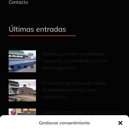
Contacto
Últimas entradas
Optimización de rentabilidad
mediante el control de peso en
flotas logísticas
Innovación en forma de pesaje
desatendido en básculas
industriales
Consejos para tener tus básculas de
pesaje a punto
Gestionar consentimiento