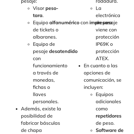
pesaje:
rodadura.
Visor
peso-
La
tara
.
electrónica
Equipo
alfanumérico
con
impresora
de pesaje
de tickets o
viene con
albaranes.
protección
Equipo de
IP69K o
pesaje
desatendido
protección
con
ATEX.
funcionamiento
En cuanto a las
a través de
opciones de
monedas,
comunicación, se
fichas o
incluyen:
llaves
Equipos
personales.
adicionales
Además, existe la
como
posibilidad de
repetidores
fabricar básculas
de peso.
de chapa
Software de