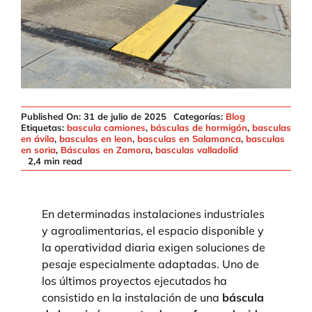
Published On: 31 de julio de 2025
Categorías:
Blog
Etiquetas:
bascula camiones
,
básculas de hormigón
,
basculas
en ávila
,
basculas en leon
,
basculas en Salamanca
,
basculas
en soria
,
Básculas en Zamora
,
basculas valladolid
2,4 min read
En determinadas instalaciones industriales
y agroalimentarias, el espacio disponible y
la operatividad diaria exigen soluciones de
pesaje especialmente adaptadas. Uno de
los últimos proyectos ejecutados ha
consistido en la instalación de una
báscula