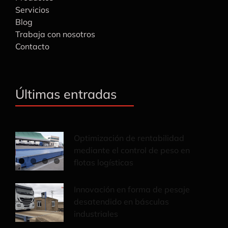
Servicios
Blog
Trabaja con nosotros
Contacto
Últimas entradas
Optimización de rentabilidad
mediante el control de peso en
flotas logísticas
Innovación en forma de pesaje
desatendido en básculas
industriales